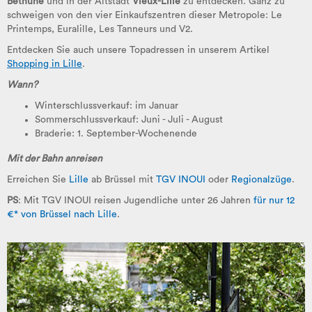
Bethune
und in der Altstadt
Vieux-Lille
zu entdecken. Ganz zu
schweigen von den vier Einkaufszentren dieser Metropole: Le
Printemps, Euralille, Les Tanneurs und V2.
Entdecken Sie auch unsere Topadressen in unserem Artikel
Shopping in Lille
.
Wann?
Winterschlussverkauf
: im Januar
Sommerschlussverkauf:
Juni - Juli - August
Braderie: 1
. September-Wochenende
Mit der Bahn anreisen
Erreichen Sie
Lille
ab Brüssel mit
TGV
INOUI
oder
Regionalzüge
.
PS
: Mit TGV INOUI reisen Jugendliche unter 26 Jahren
für nur 12
€* von Brüssel nach Lille
.