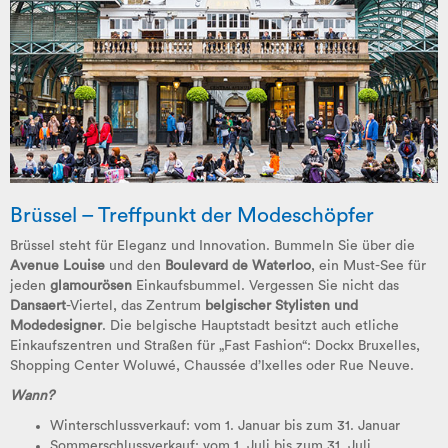
Brüssel – Treffpunkt der Modeschöpfer
Brüssel steht für Eleganz und Innovation. Bummeln Sie über die
Avenue Louise
und den
Boulevard de Waterloo
, ein Must-See für
jeden
glamourösen
Einkaufsbummel. Vergessen Sie nicht das
Dansaert
-Viertel, das Zentrum
belgischer Stylisten und
Modedesigner
. Die belgische Hauptstadt besitzt auch etliche
Einkaufszentren und Straßen für „Fast Fashion“: Dockx Bruxelles,
Shopping Center Woluwé, Chaussée d’Ixelles oder Rue Neuve.
Wann?
Winterschlussverkauf
:
vom 1. Januar bis zum 31. Januar
Sommerschlussverkauf
: vom 1. Juli bis zum 31. Juli