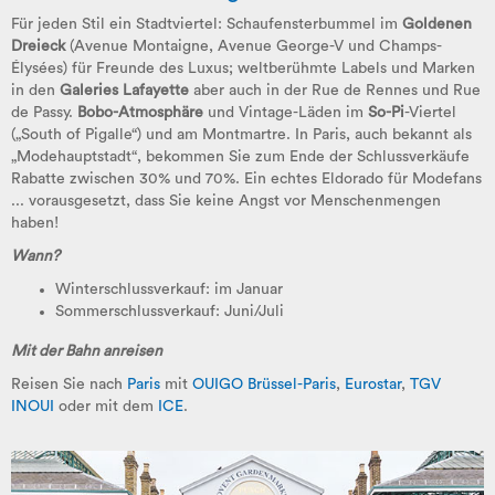
Für jeden Stil ein Stadtviertel: Schaufensterbummel im
Goldenen
Dreieck
(Avenue Montaigne, Avenue George-V und Champs-
Élysées) für Freunde des Luxus; weltberühmte Labels und Marken
in den
Galeries Lafayette
aber auch in der Rue de Rennes und Rue
de Passy.
Bobo-Atmosphäre
und Vintage-Läden im
So-Pi
-Viertel
(„South of Pigalle“) und am Montmartre. In Paris, auch bekannt als
„Modehauptstadt“, bekommen Sie zum Ende der Schlussverkäufe
Rabatte zwischen 30% und 70%. Ein echtes Eldorado für Modefans
... vorausgesetzt, dass Sie keine Angst vor Menschenmengen
haben!
Wann?
Winterschlussverkauf
:
im Januar
Sommerschlussverkauf
:
Juni/Juli
Mit der Bahn anreisen
Reisen Sie nach
Paris
mit
OUIGO Brüssel-Paris
,
Eurostar
,
TGV
INOUI
oder mit dem
ICE
.