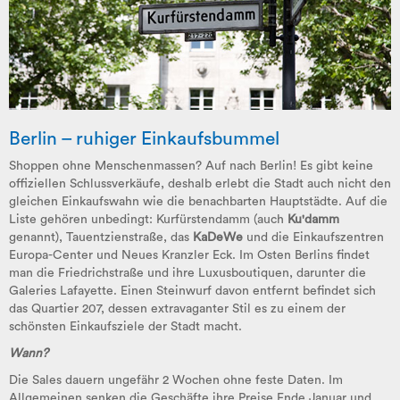
Berlin – ruhiger Einkaufsbummel
Shoppen ohne Menschenmassen? Auf nach Berlin! Es gibt keine
offiziellen Schlussverkäufe, deshalb erlebt die Stadt auch nicht den
gleichen Einkaufswahn wie die benachbarten Hauptstädte. Auf die
Liste gehören unbedingt: Kurfürstendamm (auch
Ku'damm
genannt), Tauentzienstraße, das
KaDeWe
und die Einkaufszentren
Europa-Center und Neues Kranzler Eck. Im Osten Berlins findet
man die Friedrichstraße und ihre Luxusboutiquen, darunter die
Galeries Lafayette. Einen Steinwurf davon entfernt befindet sich
das Quartier 207, dessen extravaganter Stil es zu einem der
schönsten Einkaufsziele der Stadt macht.
Wann?
Die Sales dauern ungefähr 2 Wochen ohne feste Daten. Im
Allgemeinen senken die Geschäfte ihre Preise Ende Januar und