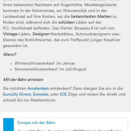
ihren bekannten Nachbarn auf Augenhöhe. Modebegeisterte
kommen in der Kalverstraat, am Nieuwendijk und in der
Leidsestraat auf ihre Kosten, wo die
bekanntesten Marken
zu
finden sind, während sich die
schicken
Läden auf der
P.C. Hooftstraat befinden. Das Viertel
Straatjes 9
ist voll von
Vintage
-Läden,
Designer
-Werkstätten, Schmuckdesignern usw.
Ebenso das Rotlichtviertel, das zum Treffpunkt junger Kreativer
geworden ist.
Wann?
Winterschlussverkauf
:im Januar
Sommerschlussverkauf
: im Juli/August
Mit der Bahn anreisen
Sie möchten
Amsterdam
entdecken? Dann steigen Sie ein in die
Eurocity Direct
,
Eurostar
, oder
ICE
Züge und reisen Sie direkt und
schnell bis ins Stadtzentrum.
Europa mit der Bahn