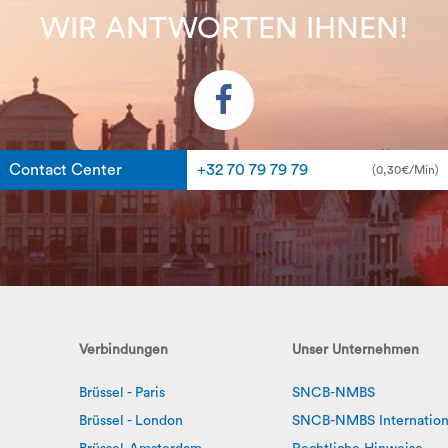
WIR ANTWORTEN IHNEN!
Contact Center
+32 70 79 79 79
(0,30€/Min)
Verbindungen
Unser Unternehmen
Brüssel - Paris
SNCB-NMBS
Brüssel - London
SNCB-NMBS Internation