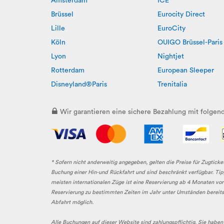
Amsterdam
ICE
Brüssel
Eurocity Direct
Lille
EuroCity
Köln
OUIGO Brüssel-Paris
Lyon
Nightjet
Rotterdam
European Sleeper
Disneyland®Paris
Trenitalia
Wir garantieren eine sichere Bezahlung mit folge
* Sofern nicht anderweitig angegeben, gelten die Preise für Zugticke
Buchung einer Hin-und Rückfahrt und sind beschränkt verfügbar. Tipp
meisten internationalen Züge ist eine Reservierung ab 4 Monaten vo
Reservierung zu bestimmten Zeiten im Jahr unter Umständen bereits 9
Abfahrt möglich.
Alle Buchungen auf dieser Website sind zahlungspflichtig. Sie haben