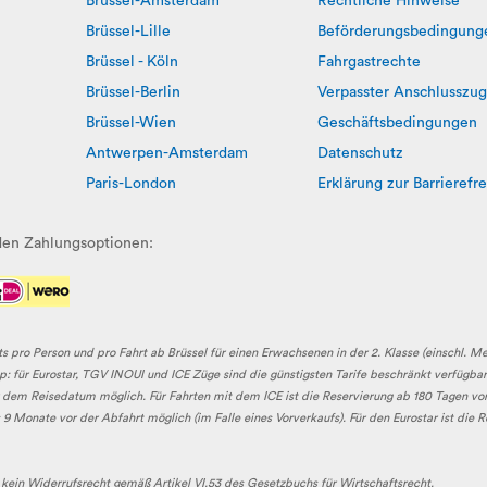
Brüssel-Amsterdam
Rechtliche Hinweise
Brüssel-Lille
Beförderungsbedingung
Brüssel - Köln
Fahrgastrechte
Brüssel-Berlin
Verpasster Anschlusszug
Brüssel-Wien
Geschäftsbedingungen
Antwerpen-Amsterdam
Datenschutz
Paris-London
Erklärung zur Barrierefre
nden Zahlungsoptionen:
ts pro Person und pro Fahrt ab Brüssel für einen Erwachsenen in der 2. Klasse (einschl. M
: für Eurostar, TGV INOUI und ICE Züge sind die günstigsten Tarife beschränkt verfügbar.
r dem Reisedatum möglich. Für Fahrten mit dem ICE ist die Reservierung ab 180 Tagen vo
 Monate vor der Abfahrt möglich (im Falle eines Vorverkaufs). Für den Eurostar ist die 
 kein Widerrufsrecht gemäß Artikel VI.53 des Gesetzbuchs für Wirtschaftsrecht.