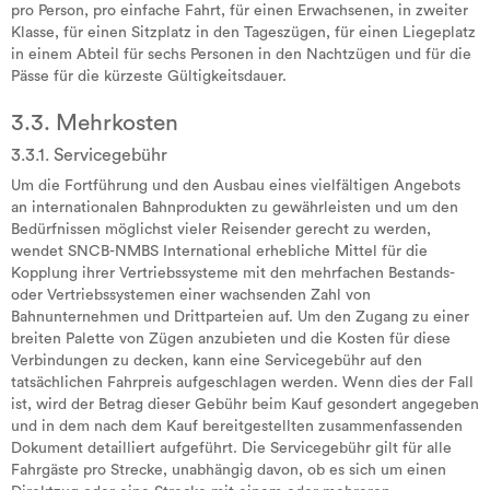
pro Person, pro einfache Fahrt, für einen Erwachsenen, in zweiter
Klasse, für einen Sitzplatz in den Tageszügen, für einen Liegeplatz
in einem Abteil für sechs Personen in den Nachtzügen und für die
Pässe für die kürzeste Gültigkeitsdauer.
3.3. Mehrkosten
3.3.1. Servicegebühr
Um die Fortführung und den Ausbau eines vielfältigen Angebots
an internationalen Bahnprodukten zu gewährleisten und um den
Bedürfnissen möglichst vieler Reisender gerecht zu werden,
wendet SNCB-NMBS International erhebliche Mittel für die
Kopplung ihrer Vertriebssysteme mit den mehrfachen Bestands-
oder Vertriebssystemen einer wachsenden Zahl von
Bahnunternehmen und Drittparteien auf. Um den Zugang zu einer
breiten Palette von Zügen anzubieten und die Kosten für diese
Verbindungen zu decken, kann eine Servicegebühr auf den
tatsächlichen Fahrpreis aufgeschlagen werden. Wenn dies der Fall
ist, wird der Betrag dieser Gebühr beim Kauf gesondert angegeben
und in dem nach dem Kauf bereitgestellten zusammenfassenden
Dokument detailliert aufgeführt. Die Servicegebühr gilt für alle
Fahrgäste pro Strecke, unabhängig davon, ob es sich um einen