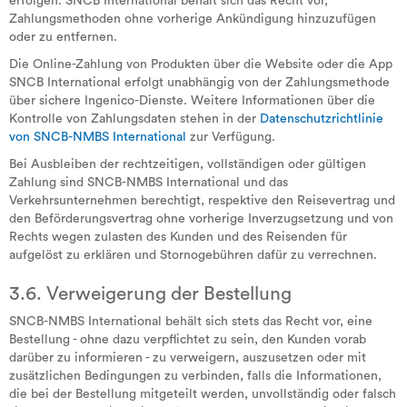
erfolgen. SNCB International behält sich das Recht vor,
Zahlungsmethoden ohne vorherige Ankündigung hinzuzufügen
oder zu entfernen.
Die Online-Zahlung von Produkten über die Website oder die App
SNCB International erfolgt unabhängig von der Zahlungsmethode
über sichere Ingenico-Dienste. Weitere Informationen über die
Kontrolle von Zahlungsdaten stehen in der
Datenschutzrichtlinie
von SNCB-NMBS International
zur Verfügung.
Bei Ausbleiben der rechtzeitigen, vollständigen oder gültigen
Zahlung sind SNCB-NMBS International und das
Verkehrsunternehmen berechtigt, respektive den Reisevertrag und
den Beförderungsvertrag ohne vorherige Inverzugsetzung und von
Rechts wegen zulasten des Kunden und des Reisenden für
aufgelöst zu erklären und Stornogebühren dafür zu verrechnen.
3.6. Verweigerung der Bestellung
SNCB-NMBS International behält sich stets das Recht vor, eine
Bestellung - ohne dazu verpflichtet zu sein, den Kunden vorab
darüber zu informieren - zu verweigern, auszusetzen oder mit
zusätzlichen Bedingungen zu verbinden, falls die Informationen,
die bei der Bestellung mitgeteilt werden, unvollständig oder falsch