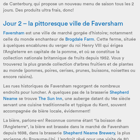
de Canterbury, qui propose un nouveau menu de saison tous les 2
jours. Des produits ultra frais, donc!
Jour 2 – la pittoresque ville de Faversham
Faversham
est une ville de marché gorgée d’histoire; notamment
celle du monde enchanteur de
Brogdale Farm
. Cette ferme, située
à quelques encablures du verger du roi Henry VIII qui érigea
l’Angleterre en capitale de la pomme, et où se constitue la
collection nationale britannique de fruits depuis 1952. Vous y
trouverez la plus grande collection d'arbres fruitiers et de plantes
au monde (pommes, poires, cerises, prunes, buissons, noisettes ou
encore raisins).
Les rues historiques de Faversham regorgent de nombreux
endroits pour luncher. A quelques pas de la brasserie
Shepherd
Neame
se trouve
The Sun Inn
, une auberge datant du 14e siècle
servant une cuisine traditionnelle et typique du Kent, souvent
accompagnée de bière locale, évidemment!
La bière, parlons-en! Reconnue comme étant "la boisson de
l’Angleterre", la bière est brassée dans le marché de Faversham
depuis 1698, dans la brasserie
Shepherd Neame Brewery
, la plus
ancienne du Royaume-Uni. L’endroit rêvé pour une visite de 80