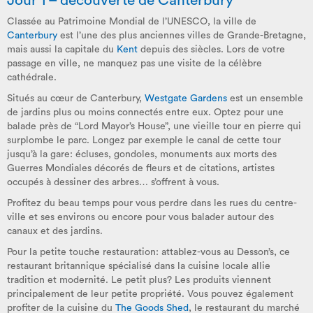
Jour 1 – découverte de Canterbury
Classée au Patrimoine Mondial de l’UNESCO, la ville de
Canterbury
est l’une des plus anciennes villes de Grande-Bretagne,
mais aussi la capitale du
Kent
depuis des siècles. Lors de votre
passage en ville, ne manquez pas une visite de la célèbre
cathédrale.
Situés au cœur de Canterbury,
Westgate Gardens
est un ensemble
de jardins plus ou moins connectés entre eux. Optez pour une
balade près de “Lord Mayor’s House”, une vieille tour en pierre qui
surplombe le parc. Longez par exemple le canal de cette tour
jusqu’à la gare: écluses, gondoles, monuments aux morts des
Guerres Mondiales décorés de fleurs et de citations, artistes
occupés à dessiner des arbres… s’offrent à vous.
Profitez du beau temps pour vous perdre dans les rues du centre-
ville et ses environs ou encore pour vous balader autour des
canaux et des jardins.
Pour la petite touche restauration: attablez-vous au Desson’s, ce
restaurant britannique spécialisé dans la cuisine locale allie
tradition et modernité. Le petit plus? Les produits viennent
principalement de leur petite propriété. Vous pouvez également
profiter de la cuisine du
The Goods Shed
, le restaurant du marché