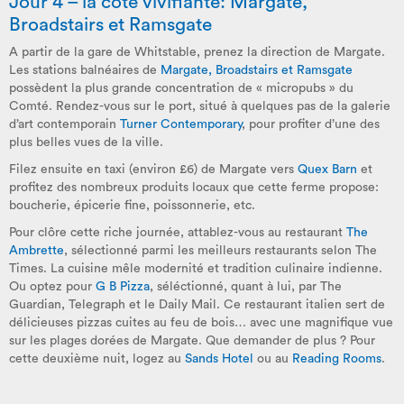
Jour 4 – la côte vivifiante: Margate,
Broadstairs et Ramsgate
A partir de la gare de Whitstable, prenez la direction de Margate.
Les stations balnéaires de
Margate, Broadstairs et Ramsgate
possèdent la plus grande concentration de « micropubs » du
Comté. Rendez-vous sur le port, situé à quelques pas de la galerie
d’art contemporain
Turner Contemporary
, pour profiter d’une des
plus belles vues de la ville.
Filez ensuite en taxi (environ £6) de Margate vers
Quex Barn
et
profitez des nombreux produits locaux que cette ferme propose:
boucherie, épicerie fine, poissonnerie, etc.
Pour clôre cette riche journée, attablez-vous au restaurant
The
Ambrette
, sélectionné parmi les meilleurs restaurants selon The
Times. La cuisine mêle modernité et tradition culinaire indienne.
Ou optez pour
G B Pizza
, séléctionné, quant à lui, par The
Guardian, Telegraph et le Daily Mail. Ce restaurant italien sert de
délicieuses pizzas cuites au feu de bois… avec une magnifique vue
sur les plages dorées de Margate. Que demander de plus ? Pour
cette deuxième nuit, logez au
Sands Hotel
ou au
Reading Rooms
.