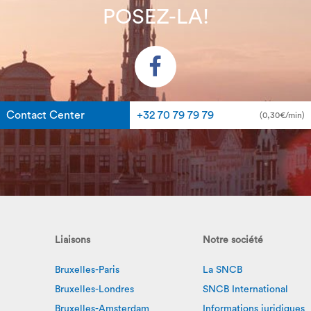
POSEZ-LA!
Contact Center
+32 70 79 79 79
(0,30€/min)
Liaisons
Notre société
Bruxelles-Paris
La SNCB
Bruxelles-Londres
SNCB International
Bruxelles-Amsterdam
Informations juridiques