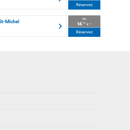
Réservez
dès
St-Michel
14
70
.
€
*
Réservez