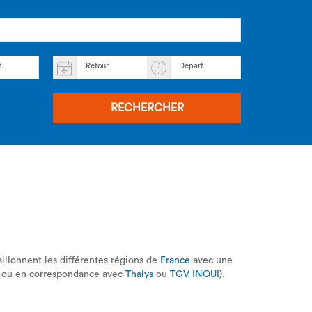
t
Retour
Départ
RECHERCHER
sillonnent les différentes régions de
France
avec une
ls ou en correspondance avec
Thalys
ou
TGV INOUI
).