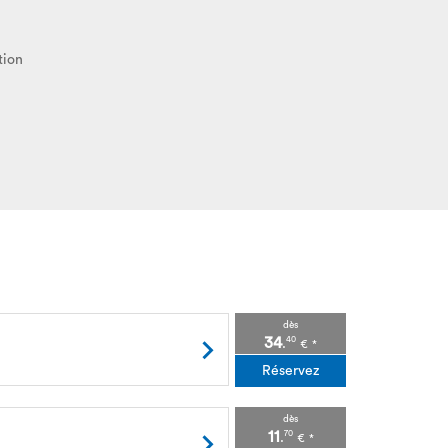
tion
dès
34
40
.
€
*
Réservez
dès
11
70
.
€
*