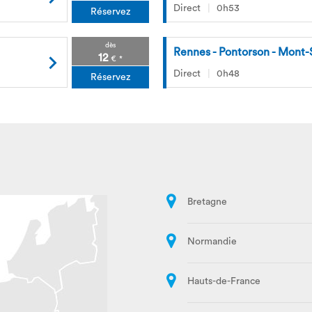
Direct
0h53
Réservez
dès
Rennes - Pontorson - Mont-
12
€
*
Direct
0h48
Réservez
Bretagne
Normandie
Hauts-de-France