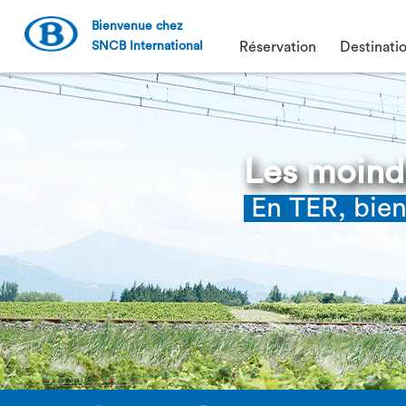
Bienvenue chez
SNCB International
Réservation
Destinati
Les moindr
En TER, bien