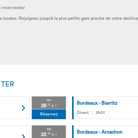
ù vous voulez
locales. Rejoignez jusqu’à la plus petite gare proche de votre destina
 TER
dès
Bordeaux - Biarritz
29
20
.
€
*
Direct
2h01
Réservez
dès
Bordeaux - Arcachon
23
50
.
€
*