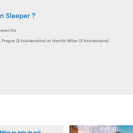
n Sleeper ?
aces-lits
), Prague (3 fois/semaine) et bientôt Milan (3 fois/semaine)
Milan en train de nuit