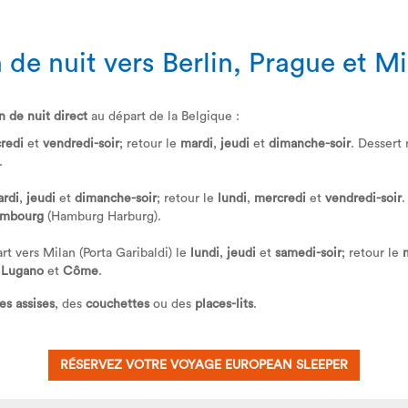
 de nuit vers Berlin, Prague et M
in de nuit direct
au départ de la Belgique :
redi
et
vendredi-soir
; retour le
mardi
,
jeudi
et
dimanche-soir
. Desser
.
rdi
,
jeudi
et
dimanche-soir
; retour le
lundi
,
mercredi
et
vendredi-soir
mbourg
(Hamburg Harburg).
rt vers Milan (Porta Garibaldi) le
lundi
,
jeudi
et
samedi-soir
; retour le
,
Lugano
et
Côme
.
es assises
, des
couchettes
ou des
places-lits
.
RÉSERVEZ VOTRE VOYAGE EUROPEAN SLEEPER