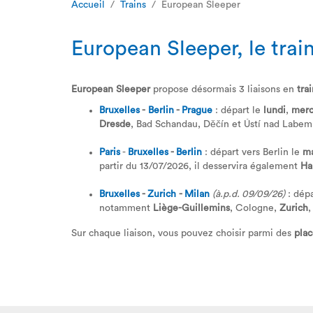
Accueil
Trains
European Sleeper
European Sleeper, le train
European Sleeper
propose désormais 3 liaisons en
tra
Bruxelles
-
Berlin
-
Prague
: départ le
lundi
,
merc
Dresde
, Bad Schandau, Děčín et Ústí nad Labem
Paris
-
Bruxelles
-
Berlin
: départ vers Berlin le
ma
partir du 13/07/2026, il desservira également
Ha
Bruxelles
-
Zurich
-
Milan
(à.p.d. 09/09/26)
: dépa
notamment
Liège-Guillemins
, Cologne,
Zurich
Sur chaque liaison, vous pouvez choisir parmi des
plac