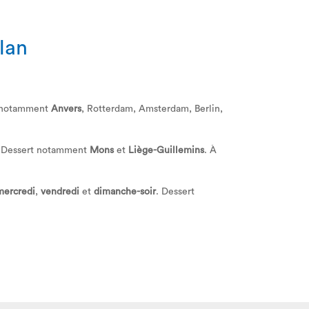
ilan
t notamment
Anvers
, Rotterdam, Amsterdam, Berlin,
. Dessert notamment
Mons
et
Liège-Guillemins
. À
mercredi
,
vendredi
et
dimanche-soir
. Dessert