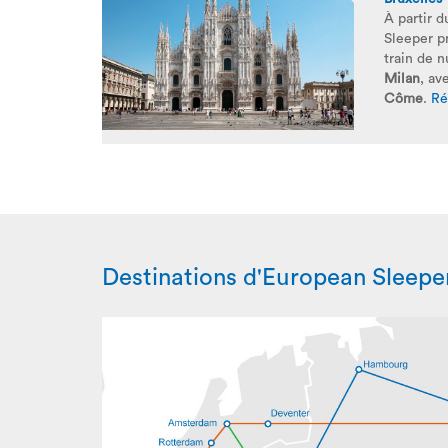
À partir 
Sleeper p
train de n
Milan
, av
Côme
.
Ré
Destinations d'European Sleepe