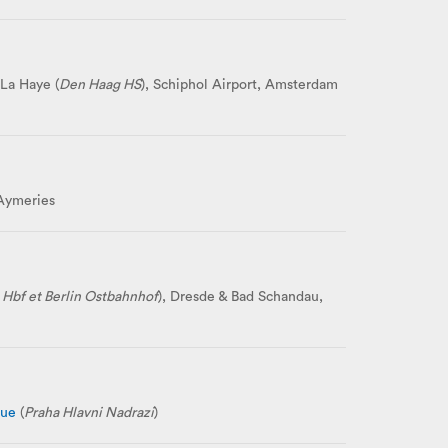
La Haye (
Den Haag HS
), Schiphol Airport, Amsterdam
-Aymeries
 Hbf et Berlin Ostbahnhof
), Dresde & Bad Schandau,
gue
(
Praha Hlavni Nadrazi
)