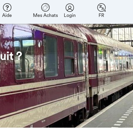
Aide
Mes Achats
Login
FR
uit ?