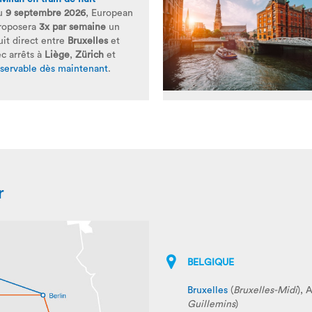
du
9 septembre 2026
, European
roposera
3x par semaine
un
uit direct entre
Bruxelles
et
ec arrêts à
Liège
,
Zürich
et
servable dès maintenant
.
r
BELGIQUE
Bruxelles
(
Bruxelles-Midi
), 
Guillemins
)