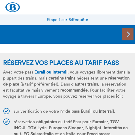
Etape 1 sur 6:
Requête
RÉSERVEZ VOS PLACES AU TARIF PASS
Avec votre pass
Eurail ou Interrail
, vous voyagez librement dans la
plupart des trains, mais
certains
trains
nécessitent une
réservation
de place
(à tarif préférentiel). Dans d'
autres trains
, la réservation
est facultative mais vivement
recommandée
. Pour faciliter votre
voyage à travers l'Europe, vous pouvez réserver vos places
ici
:
sur vérification de votre
n° de pass Eurail ou Interrail
.
réservation
obligatoire
au
tarif Pass
pour
Eurostar
,
TGV
INOUI
,
TGV Lyria
,
European Sleeper
,
Nightjet
,
Intercités de
nuit,
EC Suisse-Italie
et en Italie pour
Frecciarossa
.