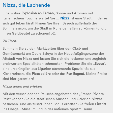
Nizza, die Lachende
Eine wahre
Explosion an Farben
, Sonne und Aromen mit
italienischem Touch erwartet Sie ...
Nizza
ist eine Stadt, in der es
sich gut leben lässt! Planen Sie Ihren Besuch außerhalb der
Sommersaison, um die Stadt in Ruhe genießen zu können (und um
Ihren Geldbeutel zu schonen! ;-)).
Zu Tisch!
Bummeln Sie zu den Marktzeiten über den Obst- und
Gemüsemarkt am Cours Saleya in der Hauptfußgängerzone der
Altstadt von Nizza und lassen Sie sich die leckeren und zugleich
preiswerten Spezialitäten schmecken. Probieren Sie die „
Socca
“,
eine ursprünglich aus Ligurien stammende Spezialität aus
Kichererbsen, die
Pissaladière
oder das
Pan Bagnat
. Kleine Preise
sind hier garantiert!
Nizza sehen und erleben
Mit den verschiedenen Pauschalangeboten des „French Riviera
Pass“ können Sie die städtischen Museen und Galerien Nizzas
besuchen. Und als zusätzlichen Bonus erhalten Sie freien Eintritt
ins Chagall-Museum und in das nationale Sportmuseum.