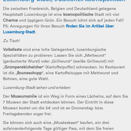
Die zwischen Frankreich, Belgien und Deutschland gelegene
Hauptstadt Luxemburgs ist eine
kosmopolitische
Stadt mit viel
Charme
und üppigem Grün. Ein Besuch lohnt sich auf jeden Fall!
PS: Anregungen für Ihren Besuch
finden Sie im Artikel über
Luxemburg-Stadt
.
Zu Tisch!
Volksfeste
sind eine tolle Gelegenheit, luxemburgische
Spezialitäten zu probieren: Lassen Sie sich „Mettwurst“
(geräucherte Wurst) oder „Grillwurst“ (weiße Grillwurst) mit
„
Gromperekichelcher
“
(Kartoffelpuffer) schmecken. Im Restaurant
ist die „
Bouneschupp
“, eine Kartoffelsuppe mit Mettwurst und
Bohnen, eine gute Wahl.
Luxemburg-Stadt sehen und erleben
Der
Museumsmile
ist ein Weg in Form eines Lächelns, auf dem Sie
7 Museen der Stadt entdecken können. Der Eintritt in diese
Museen kostet um die 5€ und ist an Donnerstag- bzw.
Freitagabenden sogar frei.
Sie können sich auch eine „Muséeskaart“ kaufen, ein drei
aufeinanderfolgende Tage gültiger Pass, mit dem Sie freien