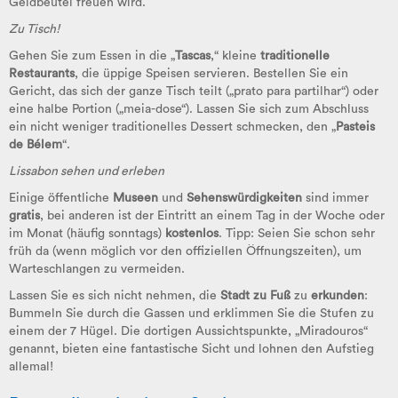
Geldbeutel freuen wird.
Zu Tisch!
Gehen Sie zum Essen in die „
Tascas
,“ kleine
traditionelle
Restaurants
, die üppige Speisen servieren. Bestellen Sie ein
Gericht, das sich der ganze Tisch teilt („prato para partilhar“) oder
eine halbe Portion („meia-dose“). Lassen Sie sich zum Abschluss
ein nicht weniger traditionelles Dessert schmecken, den „
Pasteis
de Bélem
“.
Lissabon sehen und erleben
Einige öffentliche
Museen
und
Sehenswürdigkeiten
sind immer
gratis
, bei anderen ist der Eintritt an einem Tag in der Woche oder
im Monat (häufig sonntags)
kostenlos
. Tipp: Seien Sie schon sehr
früh da (wenn möglich vor den offiziellen Öffnungszeiten), um
Warteschlangen zu vermeiden.
Lassen Sie es sich nicht nehmen, die
Stadt zu Fuß
zu
erkunden
:
Bummeln Sie durch die Gassen und erklimmen Sie die Stufen zu
einem der 7 Hügel. Die dortigen Aussichtspunkte, „Miradouros“
genannt, bieten eine fantastische Sicht und lohnen den Aufstieg
allemal!