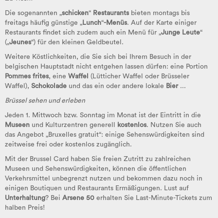
Die sogenannten „
schicken
“
Restaurants
bieten montags bis
freitags häufig günstige „
Lunch
“
-Menüs
. Auf der Karte einiger
Restaurants findet sich zudem auch ein Menü für „
Junge Leute
“
(„
Jeunes
“)
für den kleinen Geldbeutel.
Weitere Köstlichkeiten, die Sie sich bei Ihrem Besuch in der
belgischen Hauptstadt nicht entgehen lassen dürfen: eine Portion
Pommes frites
, eine
Waffel
(Lütticher Waffel oder Brüsseler
Waffel),
Schokolade
und das ein oder andere lokale
Bier
...
Brüssel sehen und erleben
Jeden 1. Mittwoch bzw. Sonntag im Monat ist der Eintritt in die
Museen
und Kulturzentren generell
kostenlos
. Nutzen Sie auch
das Angebot „Bruxelles gratuit“: einige Sehenswürdigkeiten sind
zeitweise frei oder kostenlos zugänglich.
Mit der Brussel Card haben Sie freien Zutritt zu zahlreichen
Museen und Sehenswürdigkeiten, können die öffentlichen
Verkehrsmittel unbegrenzt nutzen und bekommen dazu noch in
einigen Boutiquen und Restaurants Ermäßigungen. Lust auf
Unterhaltung
? Bei
Arsene
50
erhalten Sie Last-Minute-Tickets zum
halben Preis!