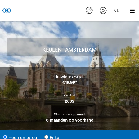
NL
KEULEN - AMSTERDAM
Enkele reis vanaf
€19.99*
Reistijd
2u39
Start verkoop vanaf
6 maanden op voorhand
Heen en terug
Enkel