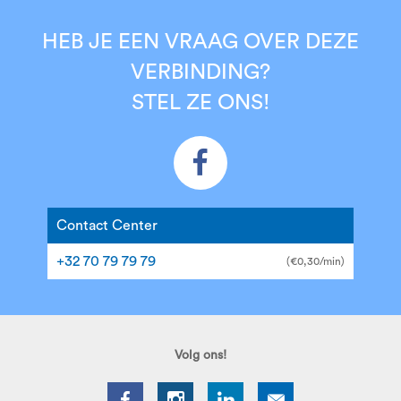
HEB JE EEN VRAAG OVER DEZE
VERBINDING?
STEL ZE ONS!
Contact Center
+32 70 79 79 79
(€0,30/min)
Volg ons!