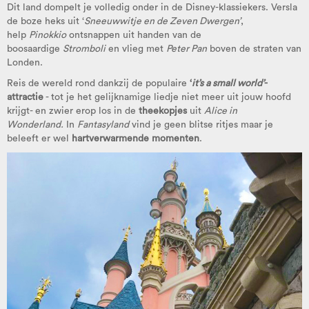
Dit land dompelt je volledig onder in de Disney-klassiekers. Versla
de boze heks uit ‘
Sneeuwwitje en de Zeven Dwergen’
,
help
Pinokkio
ontsnappen uit handen van de
boosaardige
Stromboli
en vlieg met
Peter Pan
boven de straten van
Londen.
Reis de wereld rond dankzij de populaire
‘
it’s a small world’
-
attractie
- tot je het gelijknamige liedje niet meer uit jouw hoofd
krijgt- en zwier erop los in de
theekopjes
uit
Alice in
Wonderland.
In
Fantasyland
vind je geen blitse ritjes maar je
beleeft er wel
hartverwarmende momenten
.