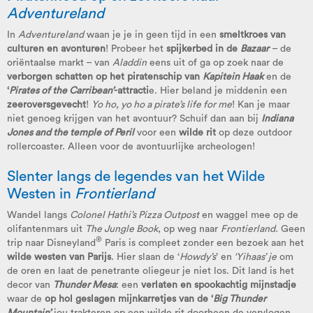
Adventureland
In
Adventureland
waan je je in geen tijd in een
smeltkroes van
culturen en avonturen
! Probeer het
spijkerbed in de
Bazaar
– de
oriëntaalse markt – van
Aladdin
eens uit of ga op zoek naar de
verborgen schatten op het piratenschip van
Kapitein Haak
en de
‘
Pirates of the Carribean’
-attracti
e. Hier beland je middenin een
zeeroversgevecht
!
Yo ho, yo ho a pirate’s life for me
! Kan je maar
niet genoeg krijgen van het avontuur? Schuif dan aan bij
Indiana
Jones and the temple of Peril
voor een
wilde rit
op deze outdoor
rollercoaster. Alleen voor de avontuurlijke archeologen!
Slenter langs de legendes van het Wilde
Westen in
Frontierland
Wandel langs
Colonel Hathi’s Pizza Outpost
en waggel mee op de
olifantenmars uit
The Jungle Book
, op weg naar
Frontierland
. Geen
®
trip naar Disneyland
Paris is compleet zonder een bezoek aan het
wilde westen van Parijs
. Hier slaan de ‘
Howdy’s
’ en
‘Yihaas’ je
om
de oren en laat de penetrante oliegeur je niet los. Dit land is het
decor van
Thunder Mesa
: een
verlaten en spookachtig mijnstadje
waar de
op hol geslagen mijnkarretjes van de ‘
Big Thunder
Mountain’
jou trakteren op een wilde rit doorheen de vervlogen