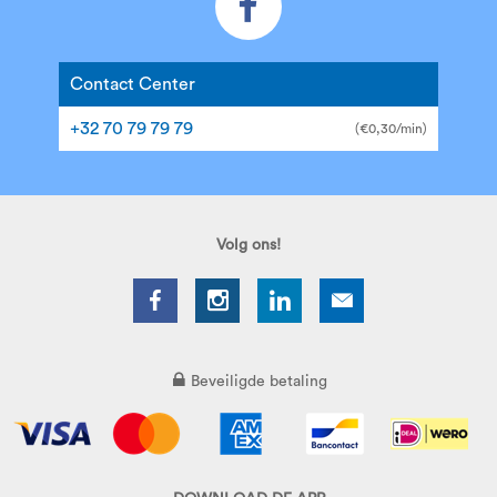
Contact Center
+32 70 79 79 79
(€0,30/min)
Volg ons!
Beveiligde betaling