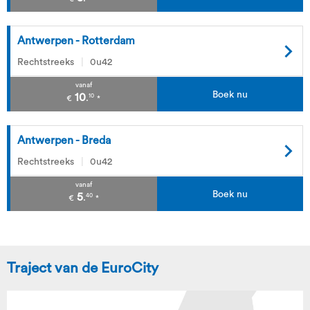
Antwerpen - Rotterdam
Rechtstreeks
0u42
vanaf
Boek nu
10
10
.
€
*
Antwerpen - Breda
Rechtstreeks
0u42
vanaf
Boek nu
5
40
.
€
*
Traject van de EuroCity