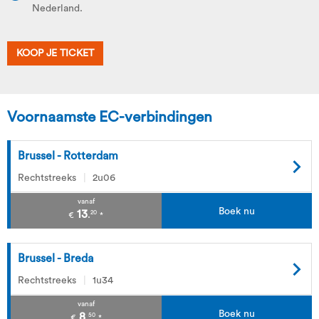
Nederland.
KOOP JE TICKET
Voornaamste EC-verbindingen
Brussel - Rotterdam
Rechtstreeks
2u06
vanaf
Boek nu
13
20
.
€
*
Brussel - Breda
Rechtstreeks
1u34
vanaf
Boek nu
8
50
.
€
*