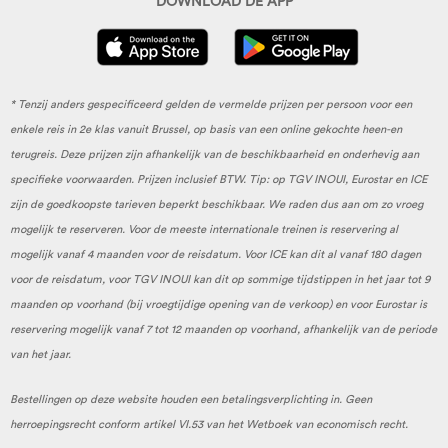
DOWNLOAD DE APP
* Tenzij anders gespecificeerd gelden de vermelde prijzen per persoon voor een
enkele reis in 2e klas vanuit Brussel, op basis van een online gekochte heen-en
terugreis. Deze prijzen zijn afhankelijk van de beschikbaarheid en onderhevig aan
specifieke voorwaarden. Prijzen inclusief BTW. Tip: op TGV INOUI, Eurostar en ICE
zijn de goedkoopste tarieven beperkt beschikbaar. We raden dus aan om zo vroeg
mogelijk te reserveren. Voor de meeste internationale treinen is reservering al
mogelijk vanaf 4 maanden voor de reisdatum. Voor ICE kan dit al vanaf 180 dagen
voor de reisdatum, voor TGV INOUI kan dit op sommige tijdstippen in het jaar tot 9
maanden op voorhand (bij vroegtijdige opening van de verkoop) en voor Eurostar is
reservering mogelijk vanaf 7 tot 12 maanden op voorhand, afhankelijk van de periode
van het jaar.
Bestellingen op deze website houden een betalingsverplichting in. Geen
herroepingsrecht conform artikel VI.53 van het Wetboek van economisch recht.