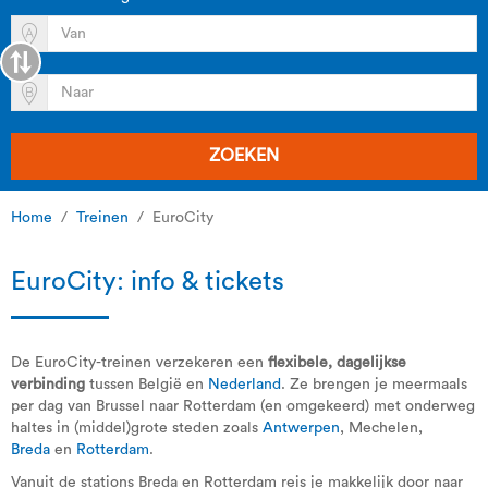
ZOEKEN
Home
Treinen
EuroCity
EuroCity: info & tickets
De EuroCity-treinen verzekeren een
flexibele, dagelijkse
verbinding
tussen België en
Nederland
. Ze brengen je meermaals
per dag van Brussel naar Rotterdam (en omgekeerd) met onderweg
haltes in (middel)grote steden zoals
Antwerpen
, Mechelen,
Breda
en
Rotterdam
.
Vanuit de stations Breda en Rotterdam reis je makkelijk door naar