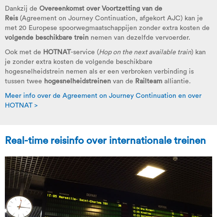
Dankzij de
Overeenkomst over Voortzetting van de
Reis
(Agreement on Journey Continuation, afgekort AJC) kan je
met 20 Europese spoorwegmaatschappijen zonder extra kosten de
volgende beschikbare trein
nemen van dezelfde vervoerder.
Ook met de
HOTNAT
-service (
Hop on the next available train
) kan
je zonder extra kosten de volgende beschikbare
hogesnelheidstrein nemen als er een verbroken verbinding is
tussen twee
hogesnelheidstreinen
van de
Railteam
alliantie.
Meer info over de Agreement on Journey Continuation en over
HOTNAT >
Real-time reisinfo over internationale treinen