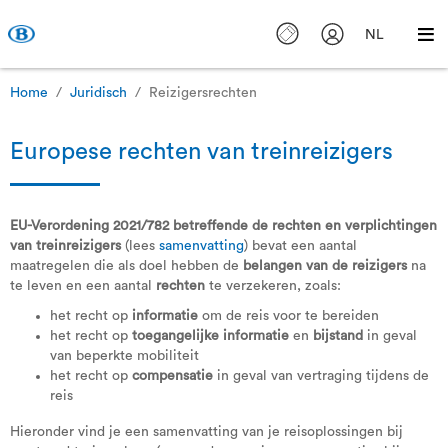
NL
Home
Juridisch
Reizigersrechten
Europese rechten van treinreizigers
EU-Verordening 2021/782 betreffende de rechten en verplichtingen
van treinreizigers
(lees
samenvatting
) bevat een aantal
maatregelen die als doel hebben de
belangen van de reizigers
na
te leven en een aantal
rechten
te verzekeren, zoals:
het recht op
informatie
om de reis voor te bereiden
het recht op
toegangelijke informatie
en
bijstand
in geval
van beperkte mobiliteit
het recht op
compensatie
in geval van vertraging tijdens de
reis
Hieronder vind je een samenvatting van je reisoplossingen bij