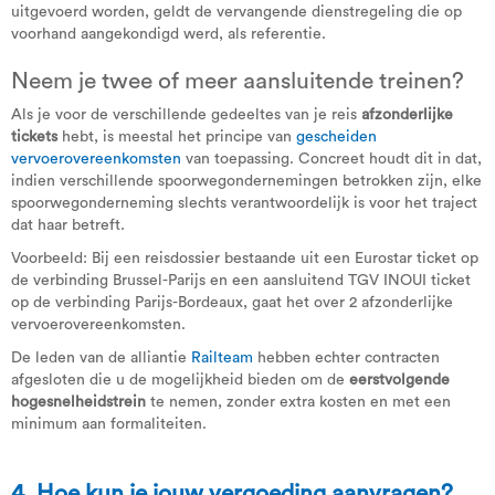
uitgevoerd worden, geldt de vervangende dienstregeling die op
voorhand aangekondigd werd, als referentie.
Neem je twee of meer aansluitende treinen?
Als je voor de verschillende gedeeltes van je reis
afzonderlijke
tickets
hebt, is meestal het principe van
gescheiden
vervoerovereenkomsten
van toepassing. Concreet houdt dit in dat,
indien verschillende spoorwegondernemingen betrokken zijn, elke
spoorwegonderneming slechts verantwoordelijk is voor het traject
dat haar betreft.
Voorbeeld: Bij een reisdossier bestaande uit een Eurostar ticket op
de verbinding Brussel-Parijs en een aansluitend TGV INOUI ticket
op de verbinding Parijs-Bordeaux, gaat het over 2 afzonderlijke
vervoerovereenkomsten.
De leden van de alliantie
Railteam
hebben echter contracten
afgesloten die u de mogelijkheid bieden om de
eerstvolgende
hogesnelheidstrein
te nemen, zonder extra kosten en met een
minimum aan formaliteiten.
4. Hoe kun je jouw vergoeding aanvragen?