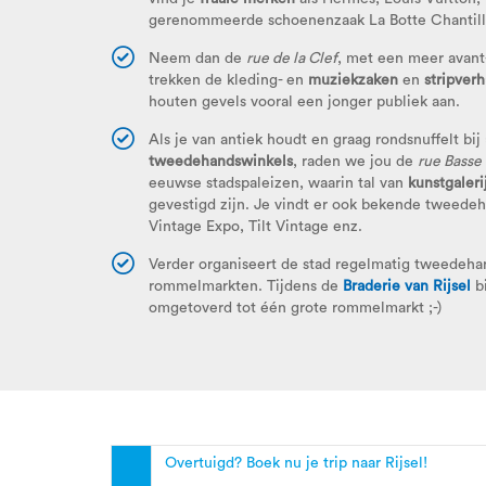
gerenommeerde schoenenzaak La Botte Chantill
Neem dan de
rue de la Clef
, met een meer avant-
trekken de kleding- en
muziekzaken
en
stripver
houten gevels vooral een jonger publiek aan.
Als je van antiek houdt en graag rondsnuffelt bij
tweedehandswinkels
, raden we jou de
rue Basse
eeuwse stadspaleizen, waarin tal van
kunstgaleri
gevestigd zijn. Je vindt er ook bekende tweedeh
Vintage Expo, Tilt Vintage enz.
Verder organiseert de stad regelmatig tweedehan
rommelmarkten. Tijdens de
Braderie van Rijsel
bi
omgetoverd tot één grote rommelmarkt ;-)
Overtuigd? Boek nu je trip naar Rijsel!