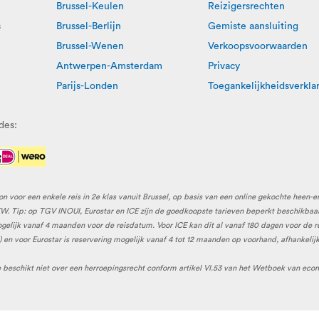
Brussel-Keulen
Reizigersrechten
s
Brussel-Berlijn
Gemiste aansluiting
Brussel-Wenen
Verkoopsvoorwaarden
Antwerpen-Amsterdam
Privacy
Parijs-Londen
Toegankelijkheidsverkla
des:
n voor een enkele reis in 2e klas vanuit Brussel, op basis van een online gekochte heen-en
 BTW. Tip: op TGV INOUI, Eurostar en ICE zijn de goedkoopste tarieven beperkt beschikb
 mogelijk vanaf 4 maanden voor de reisdatum. Voor ICE kan dit al vanaf 180 dagen voor de 
en voor Eurostar is reservering mogelijk vanaf 4 tot 12 maanden op voorhand, afhankelijk
e beschikt niet over een herroepingsrecht conform artikel VI.53 van het Wetboek van eco