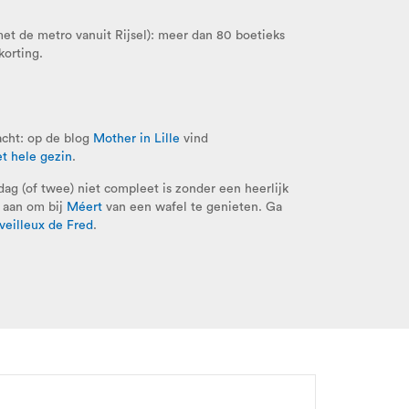
met de metro vanuit Rijsel): meer dan 80 boetieks
korting.
acht: op de blog
Mother in Lille
vind
t hele gezin
.
ag (of twee) niet compleet is zonder een heerlijk
u aan om bij
Méert
van een wafel te genieten. Ga
eilleux de Fred
.