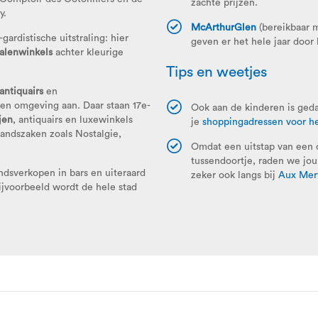
zachte prijzen.
y.
McArthurGlen
(bereikbaar 
gardistische uitstraling: hier
geven er het hele jaar door 
halenwinkels
achter kleurige
Tips en weetjes
antiquairs
en
en omgeving aan. Daar staan 17e-
Ook aan de kinderen is ged
jen
, antiquairs en luxewinkels
je
shoppingadressen voor he
andszaken zoals Nostalgie,
Omdat een uitstap van een d
tussendoortje, raden we jo
dsverkopen in bars en uiteraard
zeker ook langs bij
Aux Merv
jvoorbeeld wordt de hele stad