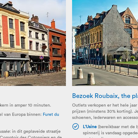
Bezoek Roubaix, the pl
skern in amper 10 minuten.
Outlets verkopen er het hele jaar
prijzen (minstens 30% korting). J
el van Europa binnen:
Furet du
schoenen, lederwaren en accesso
L’Usine
(bereikbaar met de b
ussée
: in dit geplaveide straatje
spinnerij is vandaag opgede
 Comptoir des Cotonniers en de