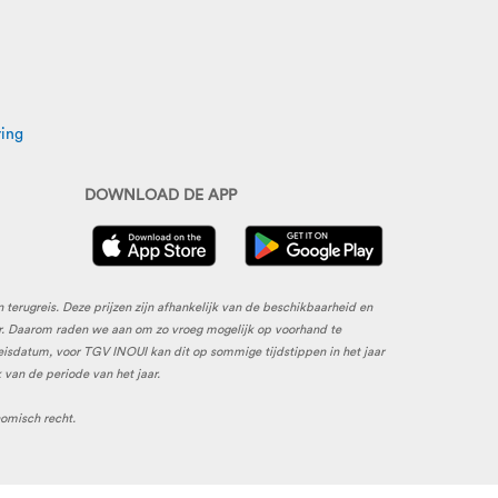
ring
DOWNLOAD DE APP
 terugreis. Deze prijzen zijn afhankelijk van de beschikbaarheid en
aar. Daarom raden we aan om zo vroeg mogelijk op voorhand te
reisdatum, voor TGV INOUI kan dit op sommige tijdstippen in het jaar
 van de periode van het jaar.
nomisch recht.