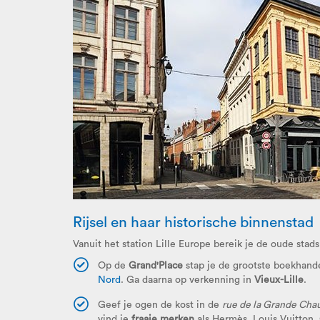
Rijsel en haar historische binnenstad
Vanuit het station Lille Europe bereik je de oude stad
Op de
Grand'Place
stap je de grootste boekhand
Nord
. Ga daarna op verkenning in
Vieux-Lille
.
Geef je ogen de kost in de
rue de la Grande Cha
vind je
fraaie merken
als Hermès, Louis Vuitton,