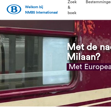
Zoek
Bestemminge
Welkom bij
&
NMBS Internationaal
boek
Met de nac
Milaan?
Met European