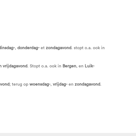
dinsdag-
,
donderdag-
et
zondagavond
. stopt o.a. ook in
 vrijdagavond
. Stopt o.a. ook in
Bergen
, en
Luik-
avond
; terug op
woensdag-
,
vrijdag-
en
zondagavond
.