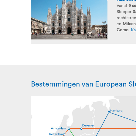
Vanaf
9 s
Sleeper
3
rechtstre
en
Milaan
Como
.
Ka
Bestemmingen van European Sl