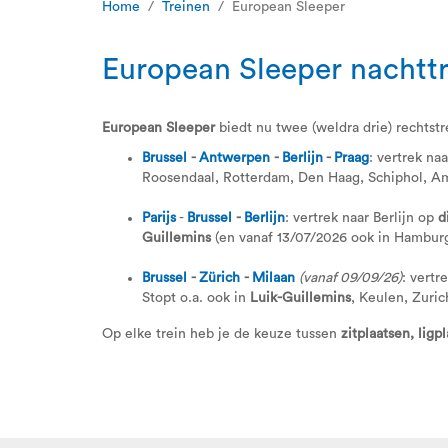
Home
Treinen
European Sleeper
European Sleeper nachttre
European Sleeper
biedt nu twee (weldra drie) rechts
Brussel
-
Antwerpen
-
Berlijn
-
Praag
: vertrek na
Roosendaal, Rotterdam, Den Haag, Schiphol, 
Parijs
-
Brussel
-
Berlijn
: vertrek naar Berlijn op
d
Guillemins
(en vanaf 13/07/2026 ook in Hamburg
Brussel
-
Zürich
-
Milaan
(vanaf 09/09/26)
: vertr
Stopt o.a. ook in
Luik-Guillemins
, Keulen, Zuri
Op elke trein heb je de keuze tussen
zitplaatsen, ligp