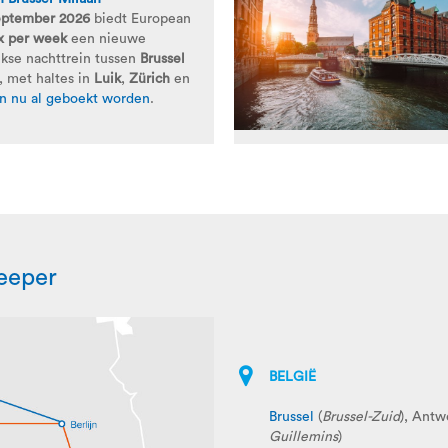
eptember 2026
biedt European
x per week
een nieuwe
ekse nachttrein tussen
Brussel
, met haltes in
Luik
,
Zürich
en
n nu al geboekt worden
.
eeper
BELGIË
Brussel
(
Brussel-Zuid
), Antw
Guillemins
)