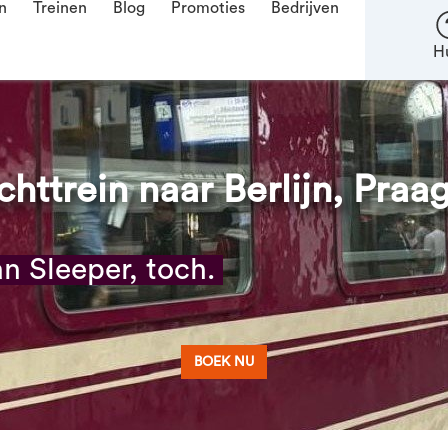
n
Treinen
Blog
Promoties
Bedrijven
H
httrein naar Berlijn, Praag
 Sleeper, toch.
BOEK NU