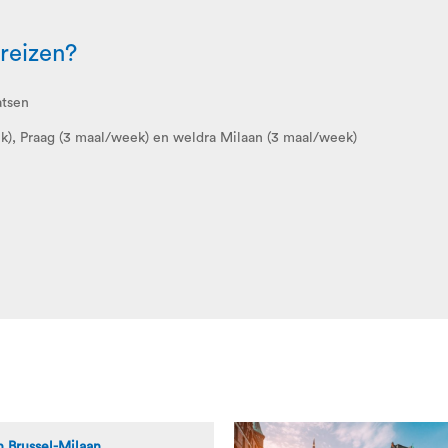
reizen?
atsen
eek), Praag (3 maal/week) en weldra Milaan (3 maal/week)
n Brussel-Milaan