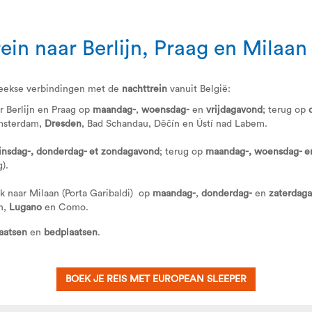
in naar Berlijn, Praag en Milaan
treekse verbindingen met de
nachttrein
vanuit België:
ar Berlijn en Praag op
maandag-
,
woensdag-
en
vrijdagavond
; terug op
Amsterdam,
Dresden
, Bad Schandau, Děčín en Ústí nad Labem.
insdag-, donderdag- et zondagavond
; terug op
maandag-, woensdag- en
).
ek naar Milaan (Porta Garibaldi) op
maandag-
,
donderdag-
en
zaterdag
ch,
Lugano
en Como.
laatsen
en
bedplaatsen
.
BOEK JE REIS MET EUROPEAN SLEEPER