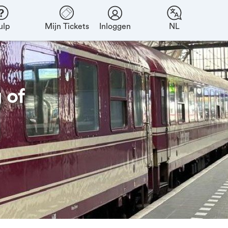
ulp
Mijn Tickets
Inloggen
NL
 of