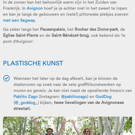
In de zomer kan het behoorlijk warm zijn in het Zuiden van
Frankrijk. In
Avignon
hoef je je echter niet in het zweet te lopen
en kan je langs de gebouwen en (vele!) pittoreske plekjes zoeven
met een Segway
.
Ga zeker langs het
Pausenpaleis
, het
Rocher des Doms-park
, de
Église Saint-Pierre
en de
Saint-Bénézet-brug
, ook bekend als 'le
pont d'Avignon'.
PLASTISCHE KUNST
Wanneer het later op de dag afkoelt, kan je binnen de
stadsmuren op zoek naar de vele graffitikunstwerken op
muren en gevels. Je kan niet naast de opvallende fresco's van
Pablito Zago
(Instagram:
@pablitozago
) en
GodDog
(
@_goddog_
) kijken,
twee lievelingen van de Avignonese
streetart
.