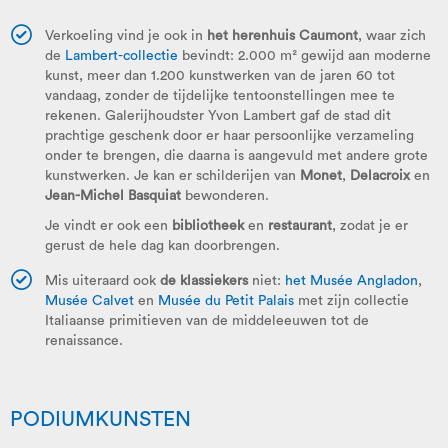
Verkoeling vind je ook in
het herenhuis Caumont
, waar zich
de
Lambert-collectie
bevindt: 2.000 m² gewijd aan moderne
kunst, meer dan 1.200 kunstwerken van de jaren 60 tot
vandaag, zonder de tijdelijke tentoonstellingen mee te
rekenen. Galerijhoudster Yvon Lambert gaf de stad dit
prachtige geschenk door er haar persoonlijke verzameling
onder te brengen, die daarna is aangevuld met andere grote
kunstwerken. Je kan er schilderijen van
Monet
,
Delacroix
en
Jean-Michel Basquiat
bewonderen.
Je vindt er ook een
bibliotheek
en
restaurant
, zodat je er
gerust de hele dag kan doorbrengen.
Mis uiteraard ook
de klassiekers
niet:
het Musée Angladon
,
Musée Calvet
en
Musée du Petit Palais
met zijn collectie
Italiaanse primitieven van de middeleeuwen tot de
renaissance.
PODIUMKUNSTEN