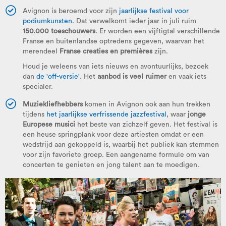
Avignon is beroemd voor zijn
jaarlijkse festival voor
podiumkunsten
. Dat verwelkomt ieder jaar in juli ruim
150.000 toeschouwers
. Er worden een vijftigtal verschillende
Franse en buitenlandse optredens gegeven, waarvan het
merendeel
Franse creaties en premières
zijn.
Houd je weleens van iets nieuws en avontuurlijks, bezoek
dan
de 'off-versie'
. Het
aanbod is veel ruimer
en vaak iets
specialer.
Muziekliefhebbers
komen in Avignon ook aan hun trekken
tijdens
het jaarlijkse verfrissende jazzfestival
, waar
jonge
Europese musici
het beste van zichzelf geven. Het festival is
een heuse springplank voor deze artiesten omdat er een
wedstrijd aan gekoppeld is, waarbij het publiek kan stemmen
voor zijn favoriete groep. Een aangename formule om van
concerten te genieten en jong talent aan te moedigen.