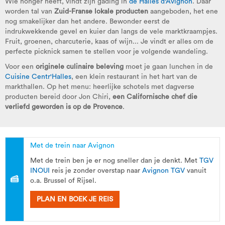
Wie honger heeft, vindt zijn gading in
de Halles d'Avignon
. Daar
worden tal van
Zuid-Franse lokale producten
aangeboden, het ene
nog smakelijker dan het andere. Bewonder eerst de
indrukwekkende gevel en kuier dan langs de vele marktkraampjes.
Fruit, groenen, charcuterie, kaas of wijn... Je vindt er alles om de
perfecte picknick samen te stellen voor je volgende wandeling.
Voor een
originele culinaire beleving
moet je gaan lunchen in de
Cuisine Centr'Halles
, een klein restaurant in het hart van de
markthallen. Op het menu: heerlijke schotels met dagverse
producten bereid door Jon Chiri,
een Californische chef die
verliefd geworden is op de Provence
.
Met de trein naar Avignon
Met de trein ben je er nog sneller dan je denkt. Met
TGV
INOUI
reis je zonder overstap naar
Avignon TGV
vanuit
o.a. Brussel of Rijsel.
PLAN EN BOEK JE REIS