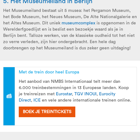
5. Het Museumeiland in
Berlijn
Het Museumeiland bestaat uit 5 musea: het Pergamon Museum,
het Bode Museum, het Neues Museum, De Alte Nationalgalerie en
het Altes Museum. Dit uniek
museumcomplex
is opgenomen in de
Werelderfgoedlijst en is beslist een bezoekje waard als je in
Berlijn bent. Talloze werken, van de klassieke oudheid tot het niet
zo verre verleden, zijn hier ondergebracht. Een hele dag
doorbrengen op het Museumeiland is dus zeker geen uitdaging!
Met de trein door heel Europa
Het aanbod van NMBS Internationaal telt meer dan
6.000 treinbestemmingen in 13 Europese landen. Koop
je treinreizen met
Eurostar
,
TGV INOUI
,
Eurocity
Direct
,
ICE
en vele andere internationale treinen online.
BOEK JE TREINTICKETS