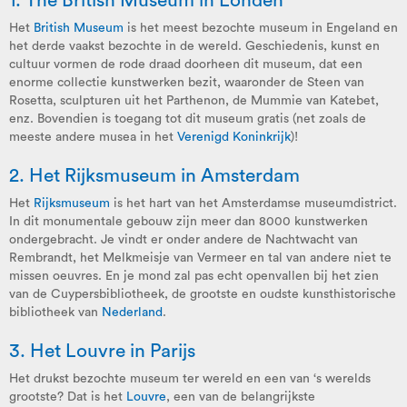
1. The British Museum in
Londen
Het
British Museum
is het meest bezochte museum in Engeland en
het derde vaakst bezochte in de wereld. Geschiedenis, kunst en
cultuur vormen de rode draad doorheen dit museum, dat een
enorme collectie kunstwerken bezit, waaronder de Steen van
Rosetta, sculpturen uit het Parthenon, de Mummie van Katebet,
enz. Bovendien is toegang tot dit museum gratis (net zoals de
meeste andere musea in het
Verenigd Koninkrijk
)!
2. Het Rijksmuseum in
Amsterdam
Het
Rijksmuseum
is het hart van het Amsterdamse museumdistrict.
In dit monumentale gebouw zijn meer dan 8000 kunstwerken
ondergebracht. Je vindt er onder andere de Nachtwacht van
Rembrandt, het Melkmeisje van Vermeer en tal van andere niet te
missen oeuvres. En je mond zal pas echt openvallen bij het zien
van de Cuypersbibliotheek, de grootste en oudste kunsthistorische
bibliotheek van
Nederland
.
3. Het Louvre in
Parijs
Het drukst bezochte museum ter wereld en een van ‘s werelds
grootste? Dat is het
Louvre
, een van de belangrijkste