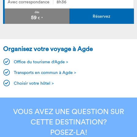
Avec correspondance
8h36
dès
Réservez
59
€
*
Organisez votre voyage à Agde
Office du tourisme d'Agde >
Transports en commun à Agde >
Choisir votre hôtel >
VOUS AVEZ UNE QUESTION SUR
CETTE DESTINATION?
POSEZ-LA!