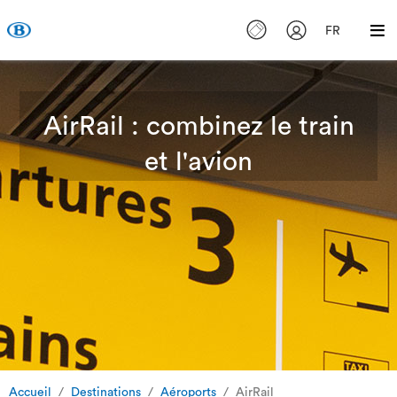
FR
AirRail : combinez le train
et l'avion
Accueil
Destinations
Aéroports
AirRail