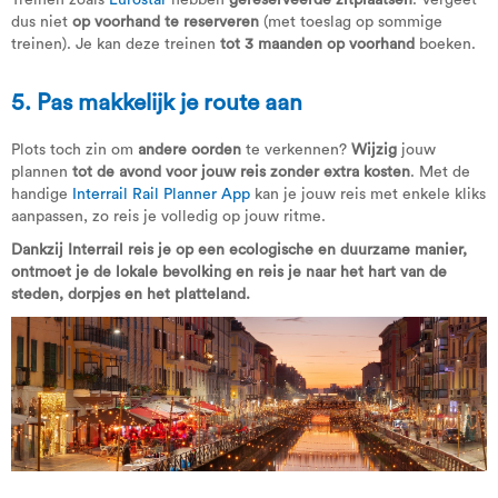
Treinen zoals
Eurostar
hebben
gereserveerde
zitplaatsen
. Vergeet
dus niet
op voorhand te reserveren
(met toeslag op sommige
treinen). Je kan deze treinen
tot 3 maanden op voorhand
boeken.
5. Pas makkelijk je route aan
Plots toch zin om
andere oorden
te verkennen?
Wijzig
jouw
plannen
tot de avond voor jouw reis
zonder extra kosten
. Met de
handige
Interrail Rail Planner App
kan je jouw reis met enkele kliks
aanpassen, zo reis je volledig op jouw ritme.
Dankzij Interrail reis je op een ecologische en duurzame manier,
ontmoet je de lokale bevolking en reis je naar het hart van de
steden, dorpjes en het platteland.