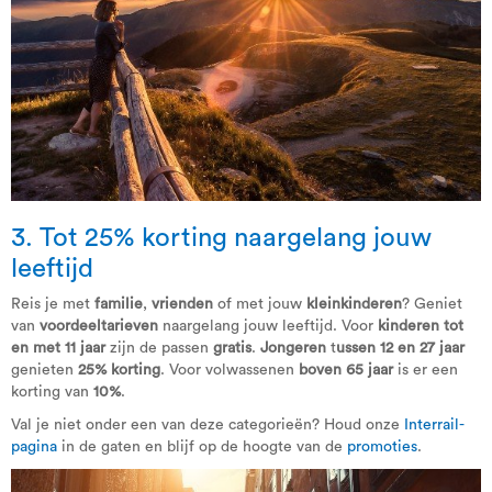
3. Tot 25% korting naargelang jouw
leeftijd
Reis je met
familie
,
vrienden
of met jouw
kleinkinderen
? Geniet
van
voordeeltarieven
naargelang jouw leeftijd. Voor
kinderen tot
en met 11 jaar
zijn de passen
gratis
.
Jongeren
t
ussen 12 en 27 jaar
genieten
25% korting
. Voor volwassenen
boven 65 jaar
is er een
korting van
10%
.
Val je niet onder een van deze categorieën? Houd onze
Interrail-
pagina
in de gaten en blijf op de hoogte van de
promoties
.