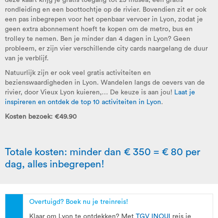
rondleiding en een boottochtje op de rivier. Bovendien zit er ook
een pas inbegrepen voor het openbaar vervoer in Lyon, zodat je
geen extra abonnement hoeft te kopen om de metro, bus en
trolley te nemen. Ben je minder dan 4 dagen in Lyon? Geen
probleem, er zijn vier verschillende city cards naargelang de duur
van je verblijf.
Natuurlijk zijn er ook veel gratis activiteiten en
bezienswaardigheden in Lyon. Wandelen langs de oevers van de
rivier, door Vieux Lyon kuieren,… De keuze is aan jou!
Laat je
inspireren en ontdek de top 10 activiteiten in Lyon
.
Kosten bezoek: €49.90
Totale kosten: minder dan € 350 = € 80 per
dag, alles inbegrepen!
Overtuigd? Boek nu je treinreis!
Klaar om Lyon te ontdekken? Met
TGV INOUI
reis je