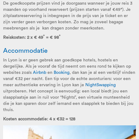
De goedkoopste prijzen vind je doorgaans wanneer je jouw reis 3
maanden op voorhand reserveert (prijzen starten vanaf €49*). Je
zitplaatsreservering is inbegrepen in de prijs van je ticket en er
zijn verder geen verborgen kosten. Zo mag je zoveel bagage
meebrengen als je kan dragen zonder meerkosten.
*
*
Reiskosten: 2 x € 49
= € 98
Accommodatie
In Lyon is er geen gebrek aan goedkope hotels, hostels en
dergelijke. Als je vooraf de tijd neemt om eens rond te kijken op
websites zoals
Airbnb
en
Booking
, dan kan je al een verblijf vinden
vanaf €32 per nacht. Een tip voor de echte avonturiers: voor een
meer authentieke ervaring in Lyon kan je
NightSwapping
uitproberen. Het concept is eenvoudig: een local biedt jou een
slaapplaatsje aan in ruil voor “Nights”, een virtuele munteenheid
die je kan sparen door zelf iemand een slaapplek te bieden bij jou
thuis.
Kosten accommodatie: 4 x €32 = 128