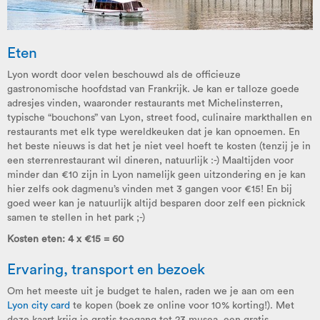
Eten
Lyon wordt door velen beschouwd als de officieuze
gastronomische hoofdstad van Frankrijk. Je kan er talloze goede
adresjes vinden, waaronder restaurants met Michelinsterren,
typische “bouchons” van Lyon, street food, culinaire markthallen en
restaurants met elk type wereldkeuken dat je kan opnoemen. En
het beste nieuws is dat het je niet veel hoeft te kosten (tenzij je in
een sterrenrestaurant wil dineren, natuurlijk :-) Maaltijden voor
minder dan €10 zijn in Lyon namelijk geen uitzondering en je kan
hier zelfs ook dagmenu’s vinden met 3 gangen voor €15! En bij
goed weer kan je natuurlijk altijd besparen door zelf een picknick
samen te stellen in het park ;-)
Kosten eten: 4 x €15 = 60
Ervaring, transport en bezoek
Om het meeste uit je budget te halen, raden we je aan om een
Lyon city card
te kopen (boek ze online voor 10% korting!). Met
deze kaart krijg je gratis toegang tot 23 musea, een gratis