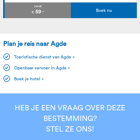
vanaf
Boek nu
59
€
*
Plan je reis naar Agde
Toeristische dienst van Agde >
Openbaar vervoer in Agde >
Boek je hotel >
HEB JE EEN VRAAG OVER DEZE
BESTEMMING?
STEL ZE ONS!