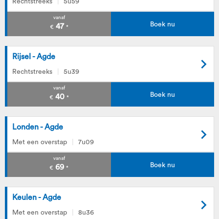
Rechtstreeks
5u59
vanaf
Boek nu
47
€
*
Rijsel - Agde
Rechtstreeks
5u39
vanaf
Boek nu
40
€
*
Londen - Agde
Met een overstap
7u09
vanaf
Boek nu
69
€
*
Keulen - Agde
Met een overstap
8u36