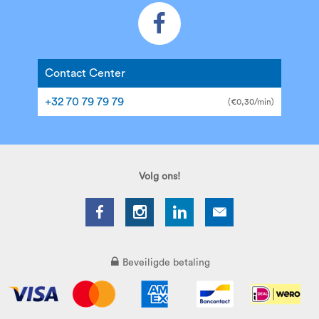
Contact Center
+32 70 79 79 79
(€0,30/min)
Volg ons!
Beveiligde betaling