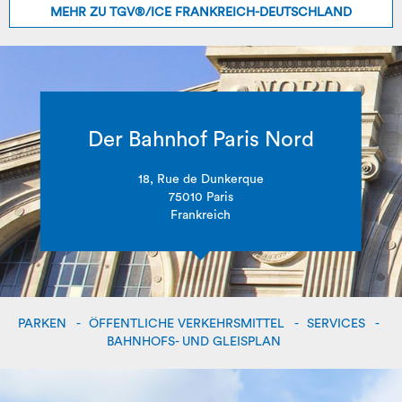
MEHR ZU TGV®/ICE FRANKREICH-DEUTSCHLAND
Der Bahnhof Paris Nord
18, Rue de Dunkerque
75010 Paris
Frankreich
PARKEN
ÖFFENTLICHE VERKEHRSMITTEL
SERVICES
BAHNHOFS- UND GLEISPLAN