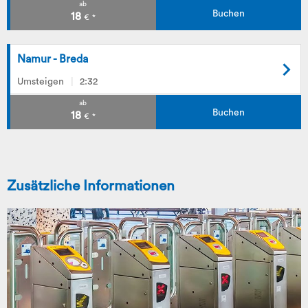
ab
Buchen
18
€
*
Namur - Breda
Umsteigen
2:32
ab
Buchen
18
€
*
Zusätzliche Informationen