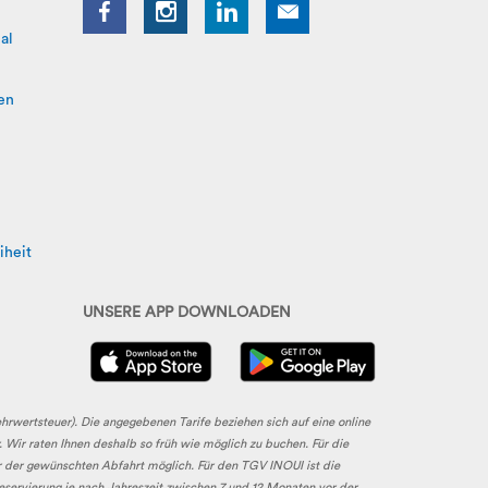
al
en
iheit
UNSERE APP DOWNLOADEN
ehrwertsteuer). Die angegebenen Tarife beziehen sich auf eine online
 Wir raten Ihnen deshalb so früh wie möglich zu buchen. Für die
r der gewünschten Abfahrt möglich. Für den TGV INOUI ist die
Reservierung je nach Jahreszeit zwischen 7 und 12 Monaten vor der