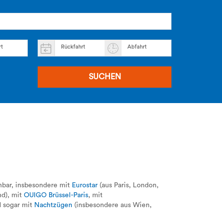
rt
Rückfahrt
Abfahrt
SUCHEN
hbar, insbesondere mit
Eurostar
(aus Paris, London,
nd), mit
OUIGO Brüssel-Paris
, mit
d sogar mit
Nachtzügen
(insbesondere aus Wien,