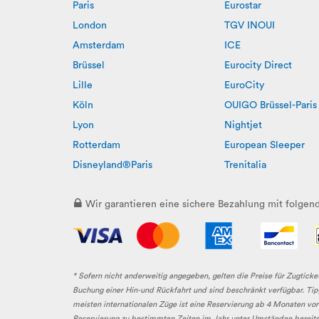
Paris
Eurostar
London
TGV INOUI
Amsterdam
ICE
Brüssel
Eurocity Direct
Lille
EuroCity
Köln
OUIGO Brüssel-Paris
Lyon
Nightjet
Rotterdam
European Sleeper
Disneyland®Paris
Trenitalia
Wir garantieren eine sichere Bezahlung mit folge
* Sofern nicht anderweitig angegeben, gelten die Preise für Zugticke
Buchung einer Hin-und Rückfahrt und sind beschränkt verfügbar. Tipp
meisten internationalen Züge ist eine Reservierung ab 4 Monaten vo
Reservierung zu bestimmten Zeiten im Jahr unter Umständen bereits 9