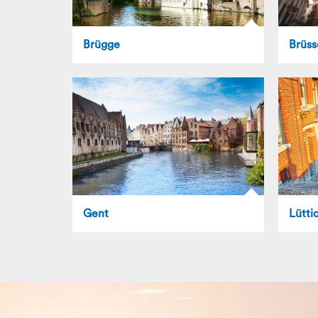
Brügge
Brüss
Gent
Lütti