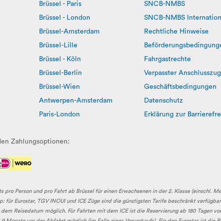
Brüssel - Paris
SNCB-NMBS
Brüssel - London
SNCB-NMBS Internation
Brüssel-Amsterdam
Rechtliche Hinweise
Brüssel-Lille
Beförderungsbedingung
Brüssel - Köln
Fahrgastrechte
Brüssel-Berlin
Verpasster Anschlusszug
Brüssel-Wien
Geschäftsbedingungen
Antwerpen-Amsterdam
Datenschutz
Paris-London
Erklärung zur Barrierefre
nden Zahlungsoptionen:
ts pro Person und pro Fahrt ab Brüssel für einen Erwachsenen in der 2. Klasse (einschl. M
: für Eurostar, TGV INOUI und ICE Züge sind die günstigsten Tarife beschränkt verfügbar.
r dem Reisedatum möglich. Für Fahrten mit dem ICE ist die Reservierung ab 180 Tagen vo
 Monate vor der Abfahrt möglich (im Falle eines Vorverkaufs). Für den Eurostar ist die 