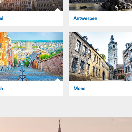
el
Antwerpen
ch
Mons