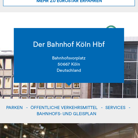
MEHR ZU EUROSTAR ERFAHREN
Der Bahnhof Köln Hbf
Bahnhofsvorplatz
50667 Köln
Deutschland
PARKEN
ÖFFENTLICHE VERKEHRSMITTEL
SERVICES
BAHNHOFS- UND GLEISPLAN