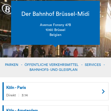
Der Bahnhof Brüssel-Midi
Avenue Fonsny 47B
1060 Brüssel
Belgien
PARKEN
ÖFFENTLICHE VERKEHRSMITTEL
SERVICES
BAHNHOFS- UND GLEISPLAN
Köln - Paris
Direkt
3:14
Köln - Amsterdam