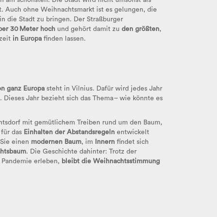
h am schönsten. Die Stadt wird nicht umsonst als
. Auch ohne Weihnachtsmarkt ist es gelungen, die
 die Stadt zu bringen. Der Straßburger
ber 30 Meter hoch
und gehört damit zu
den größten
,
zeit
in Europa
finden lassen.
n ganz Europa
steht in Vilnius. Dafür wird jedes Jahr
. Dieses Jahr bezieht sich das Thema – wie könnte es
chtsdorf mit gemütlichem Treiben rund um den Baum,
 für das
Einhalten der Abstandsregeln
entwickelt
 Sie einen
modernen Baum
, im
Innern
findet sich
chtsbaum
. Die Geschichte dahinter: Trotz der
e Pandemie erleben,
bleibt die Weihnachtsstimmung