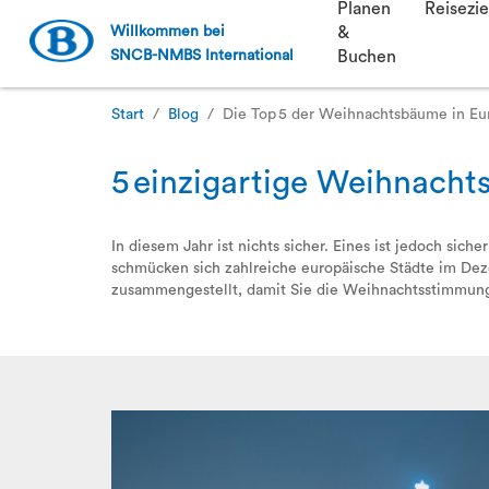
Planen
Reisezie
Willkommen bei
&
SNCB-NMBS International
Buchen
Start
Blog
Die Top 5 der Weihnachtsbäume in Eu
5 einzigartige Weihnach
In diesem Jahr ist nichts sicher. Eines ist jedoch si
schmücken sich zahlreiche europäische Städte im De
zusammengestellt, damit Sie die Weihnachtsstimmung