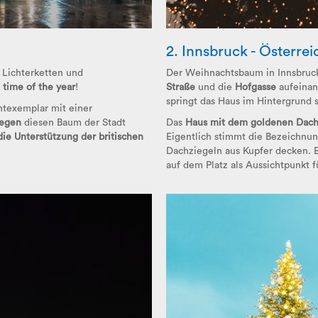
2. Innsbruck - Österrei
Lichterketten und
Der Weihnachtsbaum in Innsbruck
 time of the year
!
Straße
und die
Hofgasse
aufeinan
springt das Haus im Hintergrund s
htexemplar mit einer
egen
diesen Baum der Stadt
Das
Haus mit dem goldenen Dac
die Unterstützung der britischen
Eigentlich stimmt die Bezeichnun
Dachziegeln aus Kupfer decken. E
auf dem Platz als Aussichtpunkt f