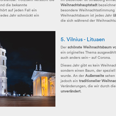
rstellbar. Trotzdem versucht die
Im Dezember ist Straßburg einfac
und die bekannte
Weihnachtshauptstadt
bezeichnet
ört auf jeden Fall ein
besondere Weihnachtsstimmung in
jedes Jahr schmückt ein
Weihnachtsbaum ist jedes Jahr
ü
die sich während der Weihnachts
5. Vilnius - Lituaen
Der
schönste Weihnachtsbaum vo
ein originelles Thema ausgewählt
auch anders sein – auf Corona.
Dieses Jahr gibt es kein Weihna
sondern einen Baum, der speziell
wurde. An der
Außenseite
sehen
jedoch ein
traditioneller Weihna
Veränderungen, die wir durch di
unverändert
.