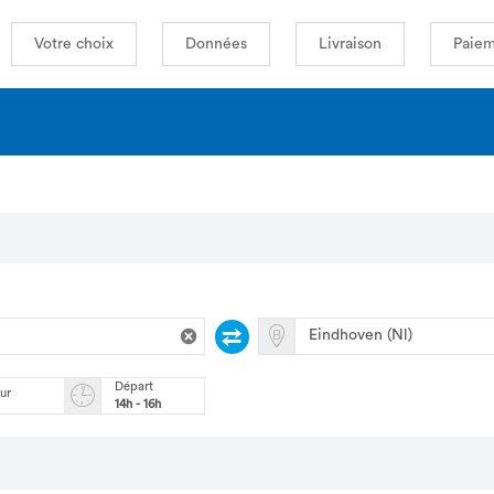
Votre choix
Données
Livraison
Paiem
Départ
our
14h - 16h