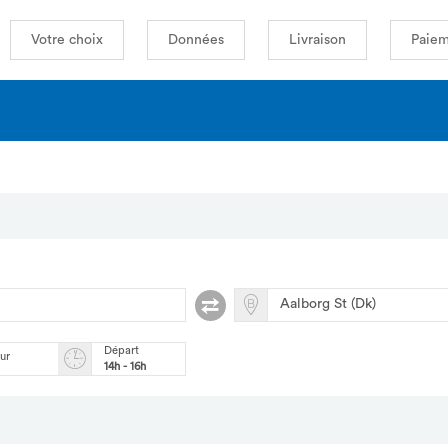
Votre choix
Données
Livraison
Paiem
Départ
our
14h - 16h