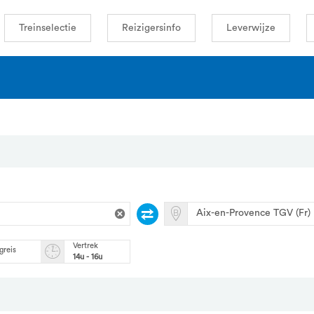
Treinselectie
Reizigersinfo
Leverwijze
Vertrek
greis
14u - 16u