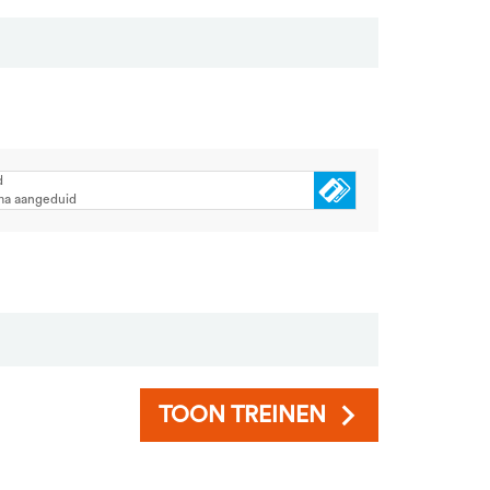
d
ma aangeduid
TOON TREINEN