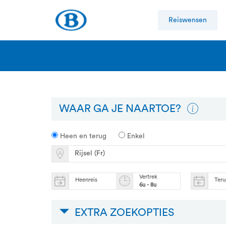
Reiswensen
WAAR GA JE NAARTOE?
Heen en terug
Enkel
Vertrek
Heenreis
Teru
6u - 8u
EXTRA ZOEKOPTIES