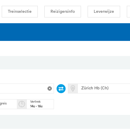
Treinselectie
Reizigersinfo
Leverwijze
Vertrek
greis
14u - 16u