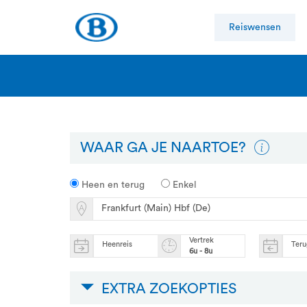
Reiswensen
WAAR GA JE NAARTOE?
Heen en terug
Enkel
Vertrek
Heenreis
Teru
6u - 8u
EXTRA ZOEKOPTIES