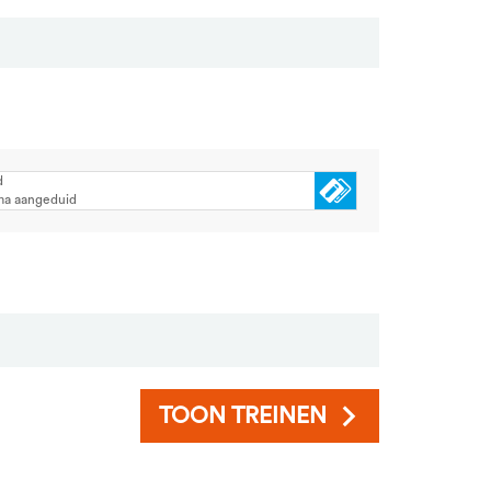
d
ma aangeduid
TOON TREINEN