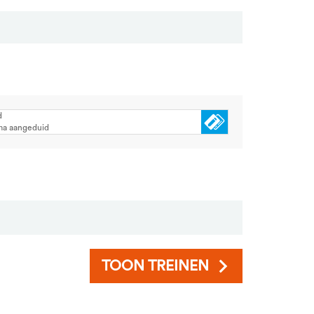
d
ma aangeduid
TOON TREINEN