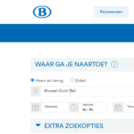
Reiswensen
WAAR GA JE NAARTOE?
Heen en terug
Enkel
Vertrek
Heenreis
Teru
6u - 8u
EXTRA ZOEKOPTIES