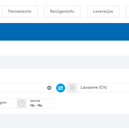
Treinselectie
Reizigersinfo
Leverwijze
Vertrek
greis
14u - 16u