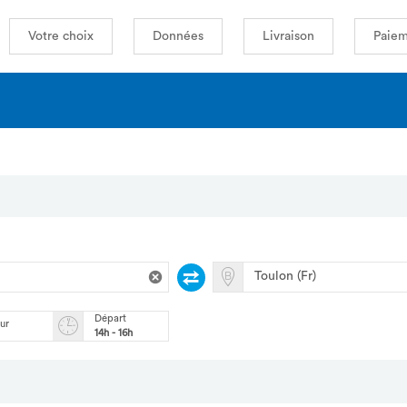
Votre choix
Données
Livraison
Paiem
Départ
our
14h - 16h